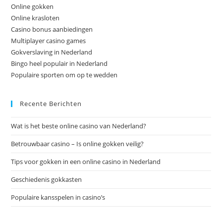
Online gokken
Online krasloten
Casino bonus aanbiedingen
Multiplayer casino games
Gokverslaving in Nederland
Bingo heel populair in Nederland
Populaire sporten om op te wedden
Recente Berichten
Wat is het beste online casino van Nederland?
Betrouwbaar casino – Is online gokken veilig?
Tips voor gokken in een online casino in Nederland
Geschiedenis gokkasten
Populaire kansspelen in casino’s