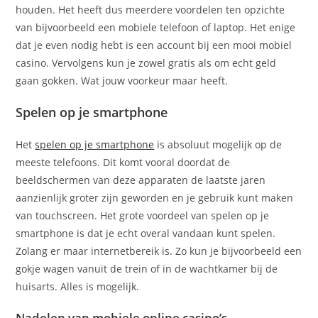
houden. Het heeft dus meerdere voordelen ten opzichte
van bijvoorbeeld een mobiele telefoon of laptop. Het enige
dat je even nodig hebt is een account bij een mooi mobiel
casino. Vervolgens kun je zowel gratis als om echt geld
gaan gokken. Wat jouw voorkeur maar heeft.
Spelen op je smartphone
Het
spelen op je smartphone
is absoluut mogelijk op de
meeste telefoons. Dit komt vooral doordat de
beeldschermen van deze apparaten de laatste jaren
aanzienlijk groter zijn geworden en je gebruik kunt maken
van touchscreen. Het grote voordeel van spelen op je
smartphone is dat je echt overal vandaan kunt spelen.
Zolang er maar internetbereik is. Zo kun je bijvoorbeeld een
gokje wagen vanuit de trein of in de wachtkamer bij de
huisarts. Alles is mogelijk.
Nadelen van mobiele online casino’s