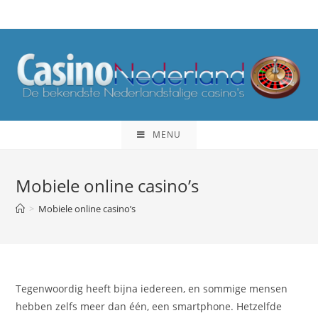
Ga
naar
inhoud
MENU
Mobiele online casino’s
>
Mobiele online casino’s
Tegenwoordig heeft bijna iedereen, en sommige mensen
hebben zelfs meer dan één, een smartphone. Hetzelfde