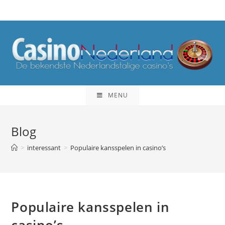
Ga
naar
inhoud
MENU
Blog
>
interessant
>
Populaire kansspelen in casino’s
Populaire kansspelen in
casino’s