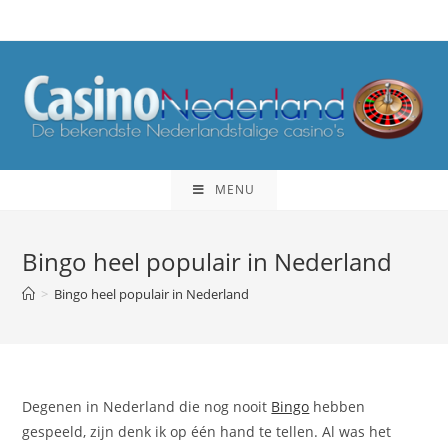
Ga
naar
inhoud
MENU
Bingo heel populair in Nederland
>
Bingo heel populair in Nederland
Degenen in Nederland die nog nooit
Bingo
hebben
gespeeld, zijn denk ik op één hand te tellen. Al was het