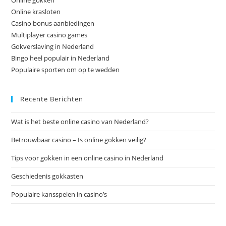
Online krasloten
Casino bonus aanbiedingen
Multiplayer casino games
Gokverslaving in Nederland
Bingo heel populair in Nederland
Populaire sporten om op te wedden
Recente Berichten
Wat is het beste online casino van Nederland?
Betrouwbaar casino – Is online gokken veilig?
Tips voor gokken in een online casino in Nederland
Geschiedenis gokkasten
Populaire kansspelen in casino’s