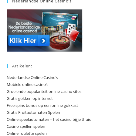
Nederlandse Online Casino’s
Artikelen:
Nederlandse Online Casino’s
Mobiele online casino’s
Groeiende populariteit online casino sites
Gratis gokken op internet
Free spins bonus op een online gokkast
Gratis Fruitautomaten Spelen
Online speelautomaten – het casino bij je thuis
Casino spellen spelen
Online roulette spelen