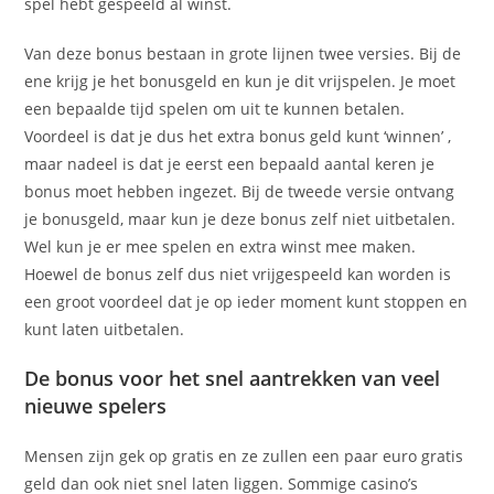
spel hebt gespeeld al winst.
Van deze bonus bestaan in grote lijnen twee versies. Bij de
ene krijg je het bonusgeld en kun je dit vrijspelen. Je moet
een bepaalde tijd spelen om uit te kunnen betalen.
Voordeel is dat je dus het extra bonus geld kunt ‘winnen’ ,
maar nadeel is dat je eerst een bepaald aantal keren je
bonus moet hebben ingezet. Bij de tweede versie ontvang
je bonusgeld, maar kun je deze bonus zelf niet uitbetalen.
Wel kun je er mee spelen en extra winst mee maken.
Hoewel de bonus zelf dus niet vrijgespeeld kan worden is
een groot voordeel dat je op ieder moment kunt stoppen en
kunt laten uitbetalen.
De bonus voor het snel aantrekken van veel
nieuwe spelers
Mensen zijn gek op gratis en ze zullen een paar euro gratis
geld dan ook niet snel laten liggen. Sommige casino’s