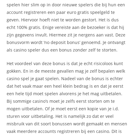
spelen hier slim op in door nieuwe spelers die bij hun een
account registreren een paar euro gratis speelgeld te
geven. Hiervoor hoeft niet te worden gestort. Het is dus
echt 100% gratis. Enige vereiste aan de bezoeker is dat hij
zijn gegevens invult. Hiermee zit je nergens aan vast. Deze
bonusvorm wordt ‘no deposit bonus’ genoemd. Je ontvangt
als casino speler dus een bonus zonder zelf te storten.
Het voordeel van deze bonus is dat je echt risicoloos kunt
gokken. En in de meeste gevallen mag je zelf bepalen welk
casino spel je gaat spelen. Nadeel van de bonus is echter
dat het vaak maar een heel klein bedrag is en dat je eerst
een hele tijd moet spelen alvorens je het mag uitbetalen.
Bij sommige casino’s moet je zelfs eerst storten om te
mogen uitbetalen. Of je moet eerst een kopie van je i.d.
sturen voor uitbetaling. Het is namelijk zo dat er veel
misbruik van dit soort bonussen wordt gemaakt en mensen
vaak meerdere accounts registreren bij een casino. Dit is